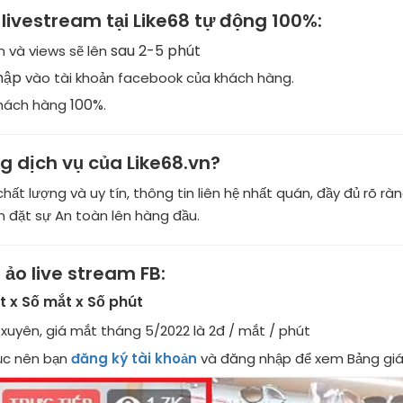
livestream tại Like68 tự động 100%:
sau 2-5 phút
 và views sẽ lên
hập
vào tài khoản facebook của khách hàng.
100%
khách hàng
.
g dịch vụ của Like68.vn?
hất lượng và uy tín, thông tin liên hệ nhất quán, đầy đủ rõ 
n đặt sự An toàn lên hàng đầu.
ảo live stream FB:
 x Số mắt x Số phút
xuyên, giá mắt tháng 5/2022 là 2đ / mắt / phút
tục nên bạn
đăng ký tài khoản
và đăng nhập để xem Bảng giá