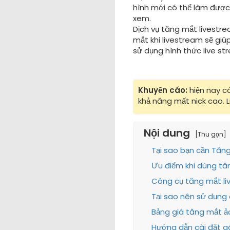
hình mới có thể làm được
xem.
Dịch vụ tăng mắt livestre
mắt khi livestream sẽ gi
sử dụng hình thức live s
Khuyến cáo:
hiện nay c
khả năng mất nick cao. L
Nội dung
[Thu gọn]
Tại sao bạn cần Tăn
Ưu điểm khi dùng tă
Công cụ tăng mắt liv
Tại sao nên sử dụng 
Bảng giá tăng mắt ảo
Hướng dẫn cài đặt gó