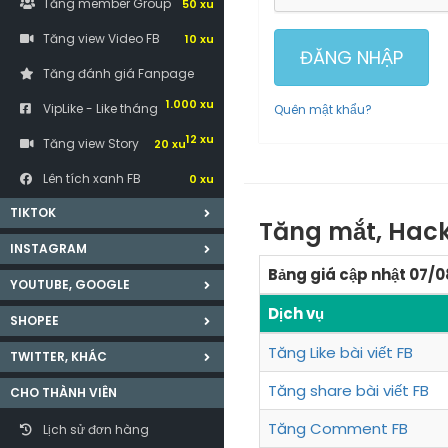
Tăng member Group
50 xu
Tăng view Video FB
10 xu
ĐĂNG NHẬP
Tăng đánh giá Fanpage
1.000 xu
VipLike - Like tháng
Quên mật khẩu?
12 xu
Tăng view Story
20 xu
Lên tích xanh FB
0 xu
TIKTOK
Tăng mắt, Hack
INSTAGRAM
Bảng giá cập nhật 07/
YOUTUBE, GOOGLE
Dịch vụ
SHOPEE
Tăng Like bài viết FB
TWITTER, KHÁC
Tăng share bài viết FB
CHO THÀNH VIÊN
Tăng Comment FB
Lịch sử đơn hàng