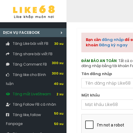
DỊCH VỤ FACEBOOK
Bạn cần
đăng nhập
để s
Tăng Like bài viết FB
30 xu
khoản
Đăng ký ngay
Tăng share bài viết FB
ĐẢM BẢO AN TOÀN
: Tất cả 
300 xu
Tăng Comment FB
đăng nhập bằng tài khoản F
300 xu
Tên đăng nhập
Tăng like cho Bình
luận
40 xu
Tăng mắt LiveStream
2 xu
Mật khẩu
Tăng Follow FB cá nhân
50 xu
Tăng like, follow
Fanpage
50 xu