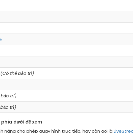
e
(Có thể bảo trì)
bảo trì)
bảo trì)
 phía dưới để xem
h năng cho phép quay hình trực tiếp, hay còn gọi là
LiveStr