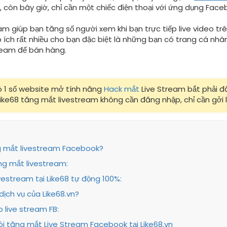
, còn bây giờ, chỉ cần một chiếc điện thoại với ứng dụng Fac
am giúp bạn tăng số người xem khi bạn trực tiếp live video 
úp ích rất nhiều cho bạn đặc biệt là những bạn có trang cá 
tream để bán hàng.
ó 1 số website mở tính năng
Hack mắt
Live Stream bắt phải đ
ike68 tăng mắt livestream không cần đăng nhập, chỉ cần gởi l
g mắt livestream Facebook?
ng mắt livestream:
estream tại Like68 tự động 100%:
dịch vụ của Like68.vn?
 live stream FB:
i tăng mắt Live Stream Facebook tại Like68.vn