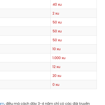
40 xu
2 xu
50 xu
50 xu
50 xu
10 xu
1.000 xu
12 xu
20 xu
0 xu
eam
, điều mà cách đây 3-4 năm chỉ có các đài truyền