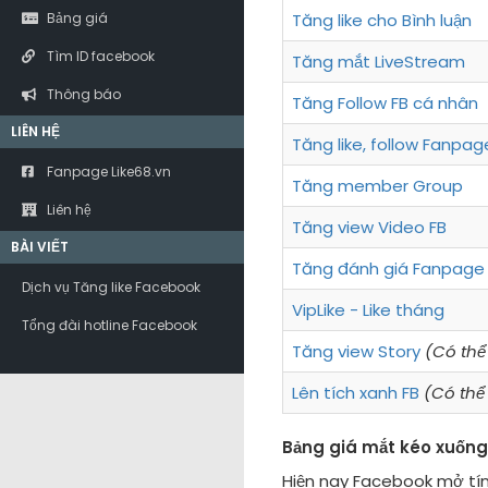
Bảng giá
Tăng like cho Bình luận
Tìm ID facebook
Tăng mắt LiveStream
Thông báo
Tăng Follow FB cá nhân
LIÊN HỆ
Tăng like, follow Fanpag
Fanpage Like68.vn
Tăng member Group
Liên hệ
Tăng view Video FB
BÀI VIẾT
Tăng đánh giá Fanpage
Dịch vụ Tăng like Facebook
VipLike - Like tháng
Tổng đài hotline Facebook
Tăng view Story
(Có thể 
Lên tích xanh FB
(Có thể 
Bảng giá mắt kéo xuống
Hiện nay Facebook mở tín