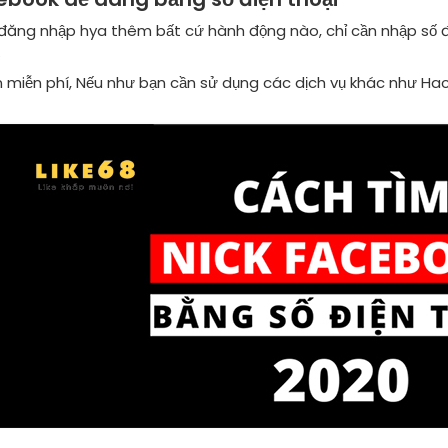
đăng nhập hya thêm bất cứ hành động nào, chỉ cần nhập số đi
.
 miễn phí, Nếu như bạn cần sử dụng các dịch vụ khác như Hack