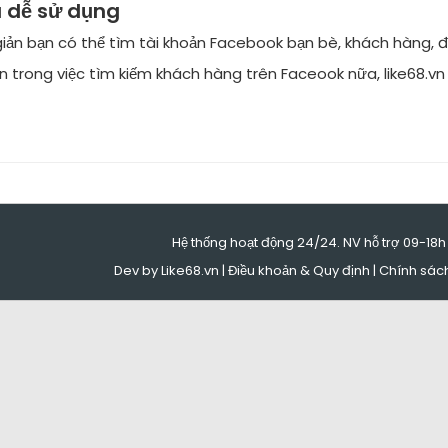
a dễ sử dụng
giản bạn có thể tìm tài khoản Facebook bạn bè, khách hàng, đ
n trong việc tìm kiếm khách hàng trên Faceook nữa, like68.v
Hệ thống hoạt động 24/24. NV hỗ trợ 09-18h
Dev by Like68.vn |
Điều khoản & Quy định
|
Chính sác