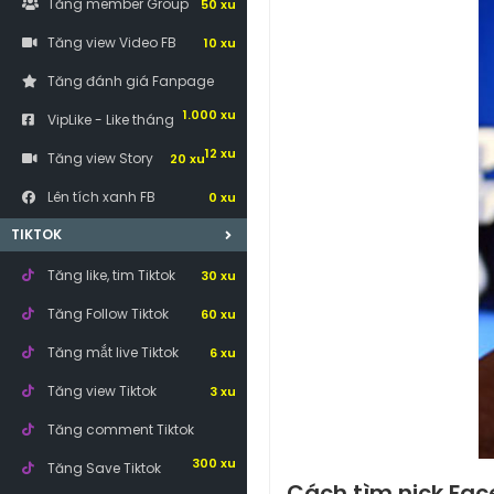
Tăng member Group
50 xu
Tăng view Video FB
10 xu
Tăng đánh giá Fanpage
1.000 xu
VipLike - Like tháng
12 xu
Tăng view Story
20 xu
Lên tích xanh FB
0 xu
TIKTOK
Tăng like, tim Tiktok
30 xu
Tăng Follow Tiktok
60 xu
Tăng mắt live Tiktok
6 xu
Tăng view Tiktok
3 xu
Tăng comment Tiktok
300 xu
Tăng Save Tiktok
Cách tìm nick Fac