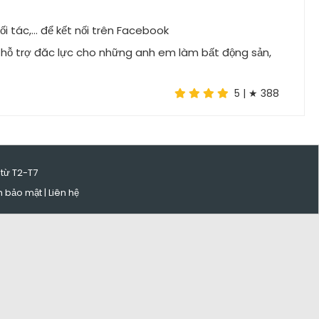
ối tác,… để kết nối trên Facebook
n hỗ trợ đăc lực cho những anh em làm bất động sản,
5
| ★
388
 từ T2-T7
h bảo mật
|
Liên hệ