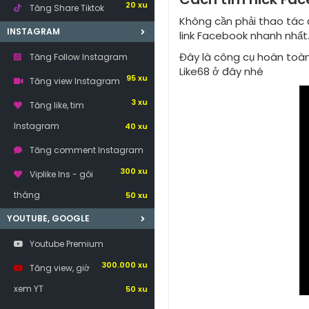
20 xu
Tăng Share Tiktok
Không cần phải thao tác 
30 xu
INSTAGRAM
link Facebook nhanh nhất
Đây là công cụ hoàn toàn
Tăng Follow Instagram
Like68 ở đây nhé
95 xu
Tăng view Instagram
3 xu
Tăng like, tim
Instagram
40 xu
Tăng comment Instagram
300 xu
Viplike Ins - gói
tháng
50 xu
YOUTUBE, GOOGLE
Youtube Premium
300.000 xu
Tăng view, giờ
xem YT
50 xu