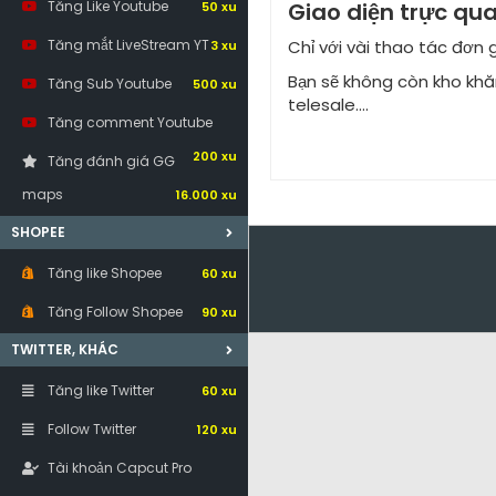
Tăng Like Youtube
Giao diện trực qu
50 xu
Tăng mắt LiveStream YT
Chỉ với vài thao tác đơn 
3 xu
Bạn sẽ không còn kho khă
Tăng Sub Youtube
500 xu
telesale....
Tăng comment Youtube
200 xu
Tăng đánh giá GG
maps
16.000 xu
SHOPEE
Tăng like Shopee
60 xu
Tăng Follow Shopee
90 xu
TWITTER, KHÁC
Tăng like Twitter
60 xu
Follow Twitter
120 xu
Tài khoản Capcut Pro