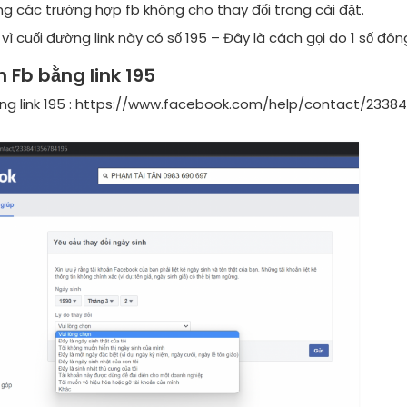
g các trường hợp fb không cho thay đổi trong cài đặt.
à vì cuối đường link này có số 195 – Đây là cách gọi do 1 số đôn
 Fb bằng link 195
g link 195 : https://www.facebook.com/help/contact/2338413