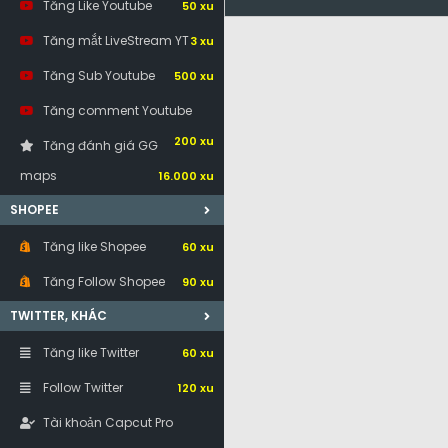
Tăng Like Youtube
50 xu
Tăng mắt LiveStream YT
3 xu
Tăng Sub Youtube
500 xu
Tăng comment Youtube
200 xu
Tăng đánh giá GG
maps
16.000 xu
SHOPEE
Tăng like Shopee
60 xu
Tăng Follow Shopee
90 xu
TWITTER, KHÁC
Tăng like Twitter
60 xu
Follow Twitter
120 xu
Tài khoản Capcut Pro