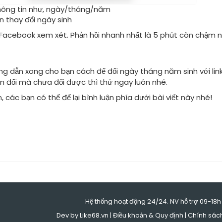
thông tin như, ngày/tháng/năm
n thay đổi ngày sinh
 Facebook xem xét. Phản hồi nhanh nhất là 5 phút còn chậm nh
g dẫn xong cho bạn cách để đổi ngày tháng năm sinh với lin
 đổi mà chưa đổi được thì thử ngay luôn nhé.
 các bạn có thể để lại bình luận phía dưới bài viết này nhé!
Hệ thống hoạt động 24/24. NV hỗ trợ 09-18h
Dev by Like68.vn |
Điều khoản & Quy định
|
Chính sác