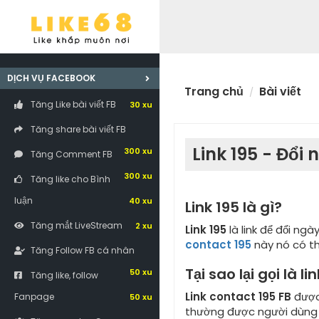
DỊCH VỤ FACEBOOK
Trang chủ
Bài viết
Tăng Like bài viết FB
30 xu
Tăng share bài viết FB
Link 195 - Đổ
300 xu
Tăng Comment FB
300 xu
Tăng like cho Bình
luận
40 xu
Link 195 là gì?
Tăng mắt LiveStream
2 xu
Link 195
là link để đổi ngà
contact 195
này nó có th
Tăng Follow FB cá nhân
Tại sao lại gọi là 
50 xu
Tăng like, follow
Link contact 195 FB
được
Fanpage
50 xu
thường được người dùng f