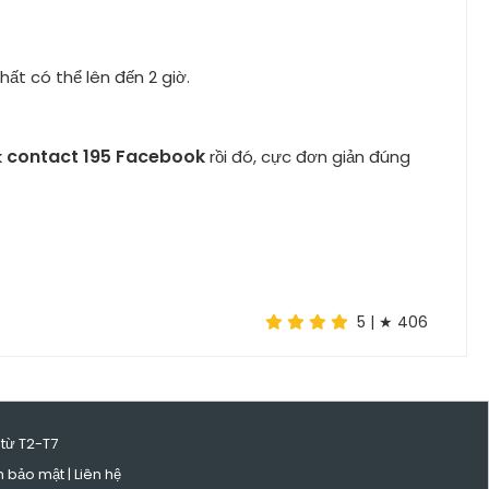
ất có thể lên đến 2 giờ.
contact 195 Facebook
k
rồi đó, cực đơn giản đúng
5
| ★
406
 từ T2-T7
h bảo mật
|
Liên hệ