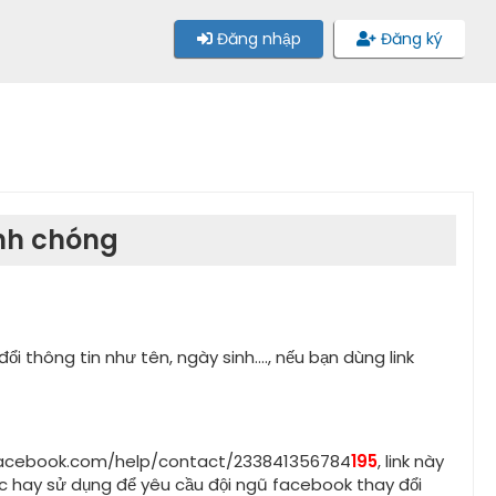
Đăng nhập
Đăng ký
anh chóng
ổi thông tin như tên, ngày sinh...., nếu bạn dùng link
ww.facebook.com/help/contact/233841356784
195
, link này
c hay sử dụng để yêu cầu đội ngũ facebook thay đổi