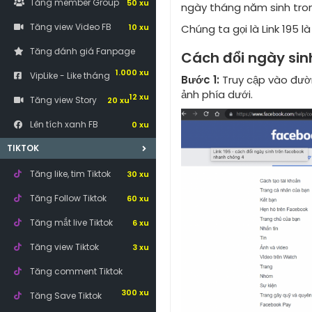
Tăng member Group
50 xu
ngày tháng năm sinh tron
Tăng view Video FB
10 xu
Chúng ta gọi là Link 195 l
Tăng đánh giá Fanpage
Cách đổi ngày sinh
1.000 xu
VipLike - Like tháng
Bước 1:
Truy cập vào đườn
ảnh phía dưới.
12 xu
Tăng view Story
20 xu
Lên tích xanh FB
0 xu
TIKTOK
Tăng like, tim Tiktok
30 xu
Tăng Follow Tiktok
60 xu
Tăng mắt live Tiktok
6 xu
Tăng view Tiktok
3 xu
Tăng comment Tiktok
300 xu
Tăng Save Tiktok