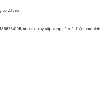
g tự đặt ra.
56784195, sau khi truy cập xong sẽ xuất hiện như hình