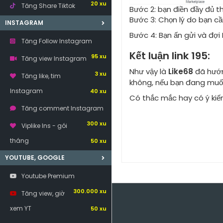
20 xu
Tăng Share Tiktok
Bước 2: bạn điền đầy đủ 
Bước 3: Chọn lý do bạn cầ
30 xu
INSTAGRAM
Bước 4: Bạn ấn gửi và đợi
Tăng Follow Instagram
Kết luận link 195:
95 xu
Tăng view Instagram
Như vậy là
Like68
đã hướn
3 xu
Tăng like, tim
không, nếu bạn đang muốn
Instagram
40 xu
Có thắc mắc hay có ý kiến,
Tăng comment Instagram
300 xu
Viplike Ins - gói
tháng
50 xu
YOUTUBE, GOOGLE
Youtube Premium
300.000 xu
Tăng view, giờ
xem YT
50 xu