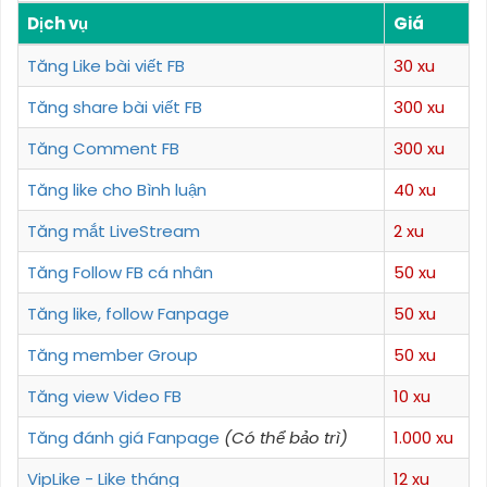
Dịch vụ
Giá
Tăng Like bài viết FB
30 xu
Tăng share bài viết FB
300 xu
Tăng Comment FB
300 xu
Tăng like cho Bình luận
40 xu
Tăng mắt LiveStream
2 xu
Tăng Follow FB cá nhân
50 xu
Tăng like, follow Fanpage
50 xu
Tăng member Group
50 xu
Tăng view Video FB
10 xu
Tăng đánh giá Fanpage
(Có thể bảo trì)
1.000 xu
VipLike - Like tháng
12 xu