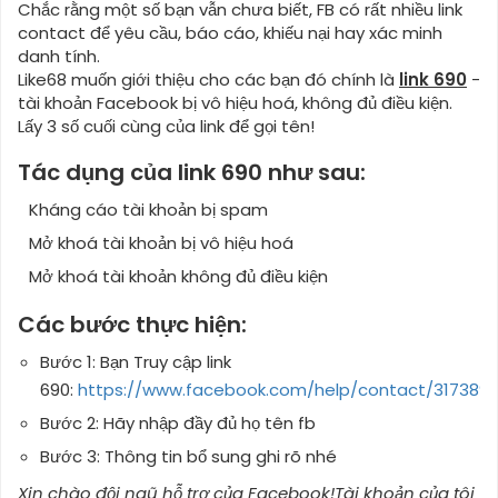
Chắc rằng một số bạn vẫn chưa biết, FB có rất nhiều link
contact để yêu cầu, báo cáo, khiếu nại hay xác minh
danh tính.
Like68 muốn giới thiệu cho các bạn đó chính là
link 690
-
tài khoản Facebook bị vô hiệu hoá, không đủ điều kiện.
Lấy 3 số cuối cùng của link để gọi tên!
Tác dụng của link 690 như sau:
Kháng cáo tài khoản bị spam
Mở khoá tài khoản bị vô hiệu hoá
Mở khoá tài khoản không đủ điều kiện
Các bước thực hiện:
Bước 1: Bạn Truy cập link
690:
https://www.facebook.com/help/contact/317389
Bước 2: Hãy nhập đầy đủ họ tên fb
Bước 3: Thông tin bổ sung ghi rõ nhé
Xin chào đội ngũ hỗ trợ của Facebook!
Tài khoản của tôi