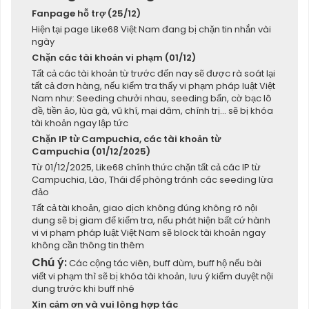
Fanpage hỗ trợ (25/12)
Hiện tại page Like68 Việt Nam đang bị chặn tin nhắn vài
ngày
Chặn các tài khoản vi phạm (01/12)
Tất cả các tài khoản từ trước đến nay sẽ được rà soát lại
tất cả đơn hàng, nếu kiểm tra thấy vi phạm pháp luật Việt
Nam như: Seeding chưởi nhau, seeding bẩn, cờ bạc lô
đề, tiền ảo, lùa gà, vũ khí, mại dâm, chính trị... sẽ bị khóa
tài khoản ngay lập tức
Chặn IP từ Campuchia, các tài khoản từ
Campuchia (01/12/2025)
Từ 01/12/2025, Like68 chính thức chặn tất cả các IP từ
Campuchia, Lào, Thái để phòng tránh các seeding lừa
đảo
Tất cả tài khoản, giao dịch không đúng không rõ nội
dung sẽ bị giam để kiểm tra, nếu phát hiện bất cứ hành
vi vi phạm pháp luật Việt Nam sẽ block tài khoản ngay
không cần thông tin thêm
Chú ý:
Các cộng tác viên, buff dùm, buff hộ nếu bài
viết vi phạm thì sẽ bị khóa tài khoản, lưu ý kiểm duyệt nội
dung trước khi buff nhé
Xin cảm ơn và vui lòng hợp tác